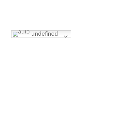
+509 26182626 / 35 55 8924
undefined
LIENS UTILE
Mission & Vision
Notre équipe
Nos expertises
Evenements
Nos projets
LIENS RAPIDE